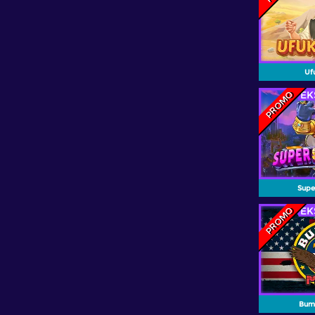
Ufu
EK
PROMO
Supe
EK
PROMO
Bum