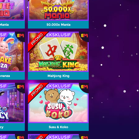
Mania
50.000x Mania
SIF
EKSKLUSIF
PROMO
onanza
Mahjong King
SIF
EKSKLUSIF
PROMO
cy
Susu & Koko
SIF
EKSKLUSIF