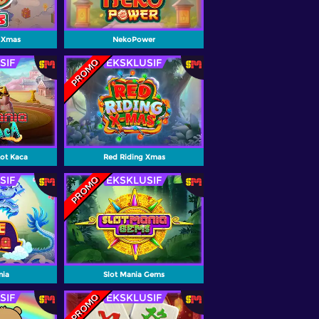
 Xmas
NekoPower
SIF
EKSKLUSIF
PROMO
tot Kaca
Red Riding Xmas
SIF
EKSKLUSIF
PROMO
nia
Slot Mania Gems
SIF
EKSKLUSIF
PROMO