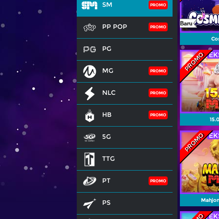
SM
PROMO
PP POP
PROMO
Cos
PG
EK
PROMO
MG
PROMO
NLC
PROMO
HB
PROMO
15.
EK
PROMO
5G
TTG
PT
PROMO
Mahjon
PS
EK