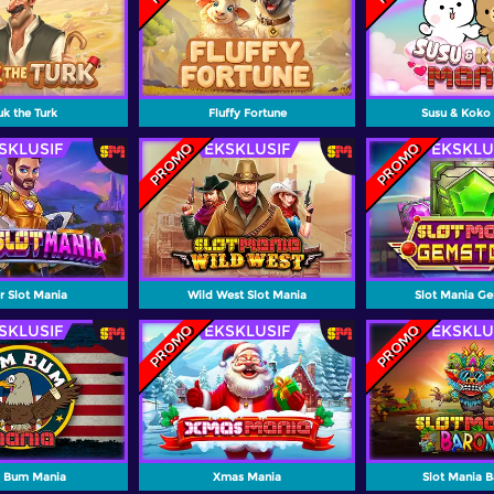
k the Turk
Fluffy Fortune
Susu & Koko
SKLUSIF
EKSKLUSIF
EKSKLU
PROMO
PROMO
r Slot Mania
Wild West Slot Mania
Slot Mania G
SKLUSIF
EKSKLUSIF
EKSKLU
PROMO
PROMO
 Bum Mania
Xmas Mania
Slot Mania 