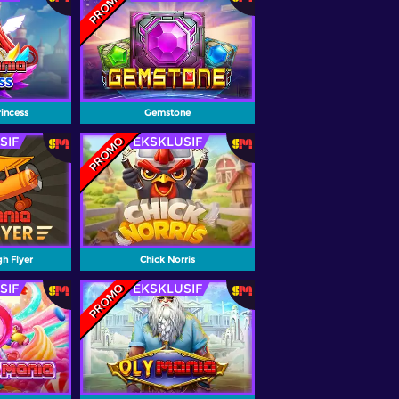
PROMO
rincess
Gemstone
SIF
EKSKLUSIF
PROMO
gh Flyer
Chick Norris
SIF
EKSKLUSIF
PROMO