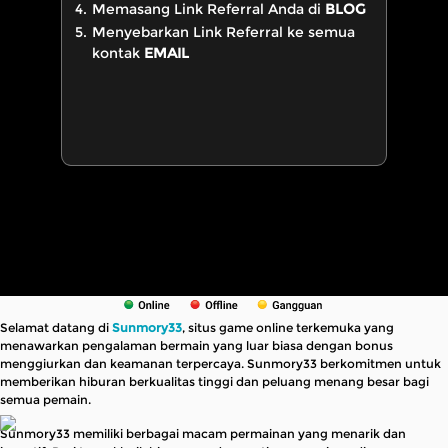
4.
Memasang Link Referral Anda di
BLOG
5.
Menyebarkan Link Referral ke semua
kontak
EMAIL
Selamat datang di
Sunmory33
, situs game online terkemuka yang
menawarkan pengalaman bermain yang luar biasa dengan bonus
menggiurkan dan keamanan terpercaya. Sunmory33 berkomitmen untuk
memberikan hiburan berkualitas tinggi dan peluang menang besar bagi
semua pemain.
Sunmory33 memiliki berbagai macam permainan yang menarik dan