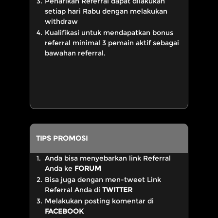
3.
Penarikan Referral dapat dilakukan
setiap hari Rabu dengan melakukan
withdraw
4.
Kualifikasi untuk mendapatkan bonus
referral minimal 3 pemain aktif sebagai
bawahan referral.
TIPS PROMOSI
1.
Anda bisa menyebarkan link Referral
Anda ke
FORUM
2.
Bisa juga dengan men-tweet Link
Referral Anda di
TWITTER
3.
Melakukan posting komentar di
FACEBOOK