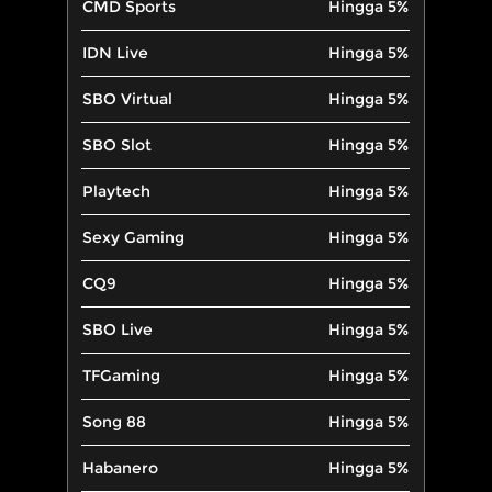
CMD Sports
Hingga 5%
IDN Live
Hingga 5%
SBO Virtual
Hingga 5%
SBO Slot
Hingga 5%
Playtech
Hingga 5%
Sexy Gaming
Hingga 5%
CQ9
Hingga 5%
SBO Live
Hingga 5%
TFGaming
Hingga 5%
Song 88
Hingga 5%
Habanero
Hingga 5%