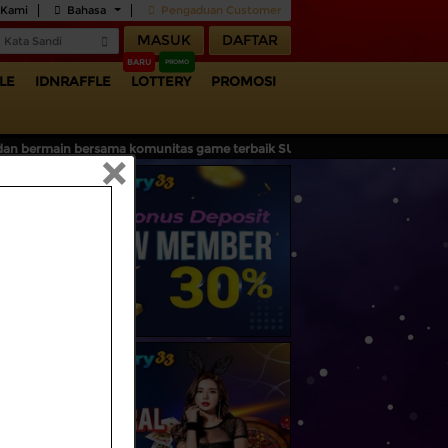
 Kami
Bahasa
Pengaduan Customer
DAFTAR
BARU
PROMO
LE
IDNRAFFLE
LOTTERY
PROMOSI
n bermain bersama komunitas game terbaik SUNMORY33 !!!
Selam
×