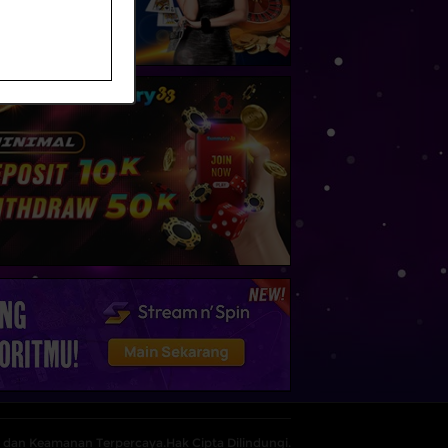
dan Keamanan Terpercaya.Hak Cipta Dilindungi.