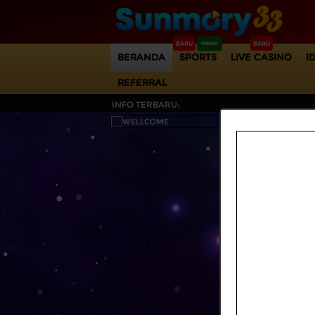
BARU
BARU
PROMO
BERANDA
SPORTS
LIVE CASINO
I
REFERRAL
INFO TERBARU: