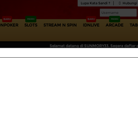
Lupa Kata Sandi ?
Hubungi
BARU
BARU
PROMO
PROMO
DNPOKER
SLOTS
STREAM N SPIN
IDNLIVE
ARCADE
TAB
Selamat datang di SUNMORY33. Segera daftar da